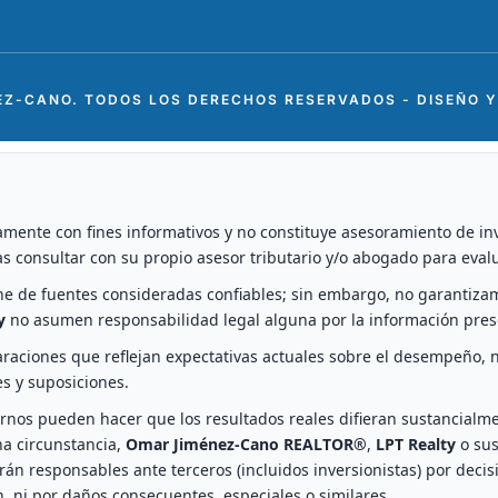
EZ-CANO. TODOS LOS DERECHOS RESERVADOS - DISEÑO 
mente con fines informativos y no constituye asesoramiento de inver
as consultar con su propio asesor tributario y/o abogado para evalu
ne de fuentes consideradas confiables; sin embargo, no garantizam
y
no asumen responsabilidad legal alguna por la información pres
raciones que reflejan expectativas actuales sobre el desempeño, n
es y suposiciones.
rnos pueden hacer que los resultados reales difieran sustancialmen
a circunstancia,
Omar Jiménez-Cano REALTOR®
,
LPT Realty
o sus
án responsables ante terceros (incluidos inversionistas) por decis
 ni por daños consecuentes, especiales o similares.