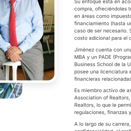
Su enfoque está en aco
compra, ofreciéndoles tr
en áreas como impuesto
financiamiento (hasta u
caso de ser necesario.
costo adicional para el c
Jiménez cuenta con una
MBA y un PADE (Program
Business School de la 
posee una licenciatura 
financieras relacionadas
Es miembro activo de as
Association of Realtors,
Realtors, lo que le per
regulaciones, finanzas 
A lo largo de su carrer