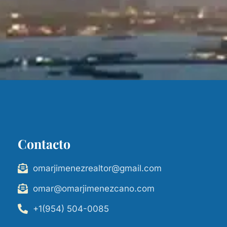
Contacto
omarjimenezrealtor@gmail.com
omar@omarjimenezcano.com
+1(954) 504-0085