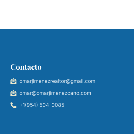
Contacto
omarjimenezrealtor@gmail.com
omar@omarjimenezcano.com
+1(954) 504-0085