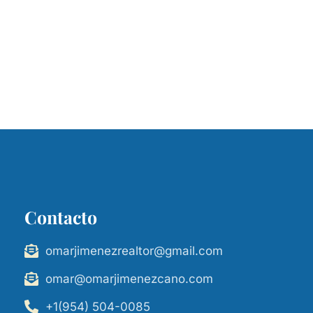
Contacto
omarjimenezrealtor@gmail.com
omar@omarjimenezcano.com
+1(954) 504-0085