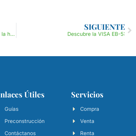
SIGUIENTE
¿Qué tan importante es la ubicación a la hora de invertir en bienes raíces?
Descubre la VISA EB-5:
nlaces Útiles
Servicios
Guías
Compra
Preconstrucción
Venta
Contáctanos
Renta